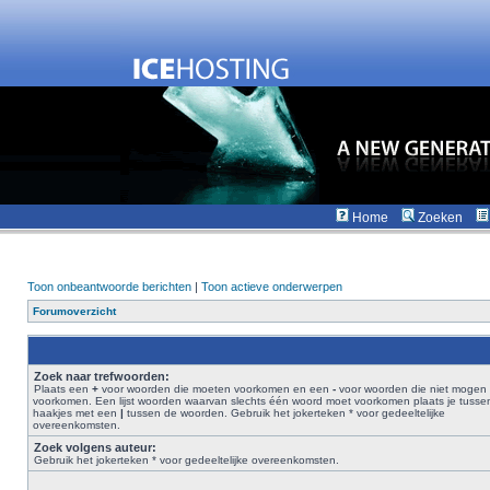
Home
Zoeken
Toon onbeantwoorde berichten
|
Toon actieve onderwerpen
Forumoverzicht
Zoek naar trefwoorden:
Plaats een
+
voor woorden die moeten voorkomen en een
-
voor woorden die niet mogen
voorkomen. Een lijst woorden waarvan slechts één woord moet voorkomen plaats je tusse
haakjes met een
|
tussen de woorden. Gebruik het jokerteken * voor gedeeltelijke
overeenkomsten.
Zoek volgens auteur:
Gebruik het jokerteken * voor gedeeltelijke overeenkomsten.