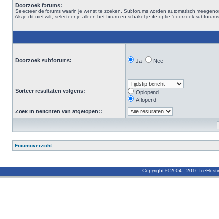
Doorzoek forums:
Selecteer de forums waarin je wenst te zoeken. Subforums worden automatisch meegen
Als je dit niet wilt, selecteer je alleen het forum en schakel je de optie “doorzoek subforums“
Doorzoek subforums:
Ja
Nee
Sorteer resultaten volgens:
Oplopend
Aflopend
Zoek in berichten van afgelopen::
Forumoverzicht
Copyright © 2004 - 2016 IceHost