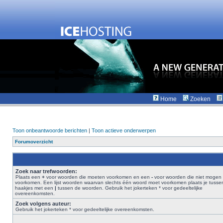
Home
Zoeken
Toon onbeantwoorde berichten
|
Toon actieve onderwerpen
Forumoverzicht
Zoek naar trefwoorden:
Plaats een
+
voor woorden die moeten voorkomen en een
-
voor woorden die niet mogen
voorkomen. Een lijst woorden waarvan slechts één woord moet voorkomen plaats je tusse
haakjes met een
|
tussen de woorden. Gebruik het jokerteken * voor gedeeltelijke
overeenkomsten.
Zoek volgens auteur:
Gebruik het jokerteken * voor gedeeltelijke overeenkomsten.