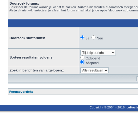
Doorzoek forums:
Selecteer de forums waarin je wenst te zoeken. Subforums worden automatisch meegen
Als je dit niet wilt, selecteer je alleen het forum en schakel je de optie “doorzoek subforums“
Doorzoek subforums:
Ja
Nee
Sorteer resultaten volgens:
Oplopend
Aflopend
Zoek in berichten van afgelopen::
Forumoverzicht
Copyright © 2004 - 2016 IceHost