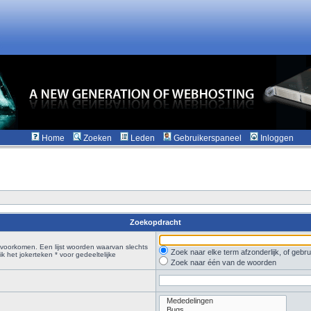
Home
Zoeken
Leden
Gebruikerspaneel
Inloggen
Zoekopdracht
voorkomen. Een lijst woorden waarvan slechts
Zoek naar elke term afzonderlijk, of geb
 het jokerteken * voor gedeeltelijke
Zoek naar één van de woorden