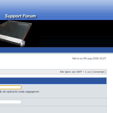
Het is nu 09 aug 2026 10:27
Alle tijden zijn GMT + 1 uur [ Zomertijd ]
ruik de opdracht zoals opgegeven