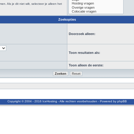
Als je dit niet wilt, selecteer je alleen het
Zoekopties
Doorzoek alleen:
Toon resultaten als:
Toon alleen de eerste:
Copyright © 2004 - 2016 IceHosting - Alle rechten voorbehouden - Powered by phpBB