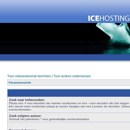
Toon onbeantwoorde berichten
|
Toon actieve onderwerpen
Forumoverzicht
Zoek naar trefwoorden:
Plaats een
+
voor woorden die moeten voorkomen en een
-
voor woorden die niet mogen 
één woord moet voorkomen plaats je tussen haakjes met een
|
tussen de woorden. Gebruik
overeenkomsten.
Zoek volgens auteur:
Gebruik het jokerteken * voor gedeeltelijke overeenkomsten.