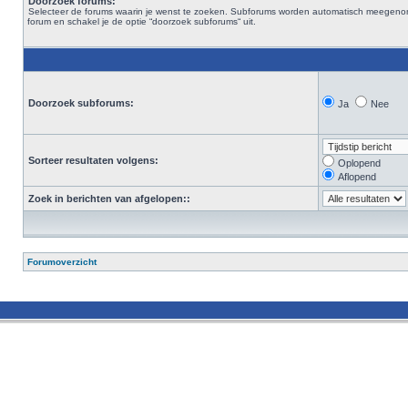
Doorzoek forums:
Selecteer de forums waarin je wenst te zoeken. Subforums worden automatisch meegenomen. 
forum en schakel je de optie “doorzoek subforums“ uit.
Doorzoek subforums:
Ja
Nee
Sorteer resultaten volgens:
Oplopend
Aflopend
Zoek in berichten van afgelopen::
Forumoverzicht