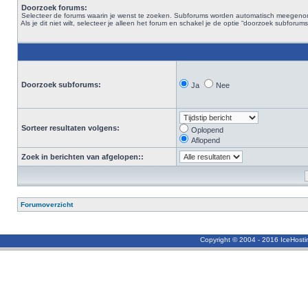
Doorzoek forums:
Selecteer de forums waarin je wenst te zoeken. Subforums worden automatisch meegen
Als je dit niet wilt, selecteer je alleen het forum en schakel je de optie “doorzoek subforums“
Doorzoek subforums:
Ja
Nee
Sorteer resultaten volgens:
Oplopend
Aflopend
Zoek in berichten van afgelopen::
Forumoverzicht
Copyright © 2004 - 2016 IceHost