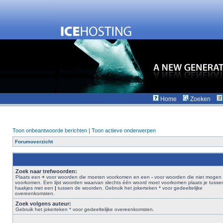
Home
Zoeken
Toon onbeantwoorde berichten
|
Toon actieve onderwerpen
Forumoverzicht
Zoek naar trefwoorden:
Plaats een
+
voor woorden die moeten voorkomen en een
-
voor woorden die niet mogen
voorkomen. Een lijst woorden waarvan slechts één woord moet voorkomen plaats je tusse
haakjes met een
|
tussen de woorden. Gebruik het jokerteken * voor gedeeltelijke
overeenkomsten.
Zoek volgens auteur:
Gebruik het jokerteken * voor gedeeltelijke overeenkomsten.