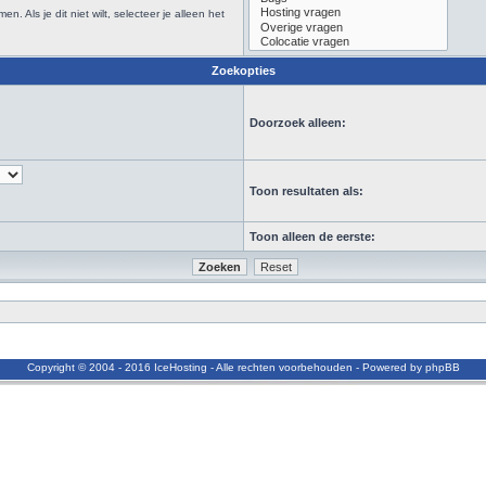
Als je dit niet wilt, selecteer je alleen het
Zoekopties
Doorzoek alleen:
Toon resultaten als:
Toon alleen de eerste:
Copyright © 2004 - 2016 IceHosting - Alle rechten voorbehouden - Powered by phpBB