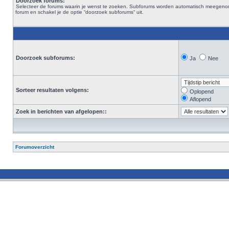
Doorzoek forums:
Selecteer de forums waarin je wenst te zoeken. Subforums worden automatisch meegenomen. 
forum en schakel je de optie “doorzoek subforums“ uit.
Doorzoek subforums:
Ja
Nee
Sorteer resultaten volgens:
Oplopend
Aflopend
Zoek in berichten van afgelopen::
Forumoverzicht