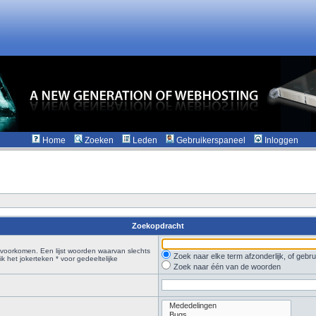
Home
Zoeken
Leden
Gebruikerspaneel
Inloggen
Zoekopdracht
voorkomen. Een lijst woorden waarvan slechts
Zoek naar elke term afzonderlijk, of geb
 het jokerteken * voor gedeeltelijke
Zoek naar één van de woorden