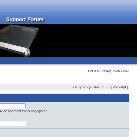
Het is nu 06 aug 2026 11:43
Alle tijden zijn GMT + 1 uur [ Zomertijd ]
ruik de opdracht zoals opgegeven