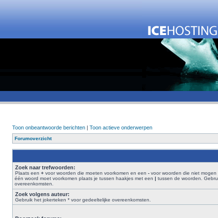
Toon onbeantwoorde berichten
|
Toon actieve onderwerpen
Forumoverzicht
Zoek naar trefwoorden:
Plaats een
+
voor woorden die moeten voorkomen en een
-
voor woorden die niet mogen 
één woord moet voorkomen plaats je tussen haakjes met een
|
tussen de woorden. Gebruik
overeenkomsten.
Zoek volgens auteur:
Gebruik het jokerteken * voor gedeeltelijke overeenkomsten.