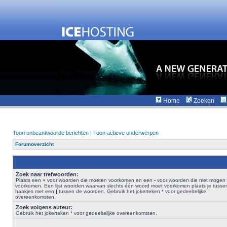
Home
Zoeken
Toon onbeantwoorde berichten
|
Toon actieve onderwerpen
Forumoverzicht
Zoek naar trefwoorden:
Plaats een
+
voor woorden die moeten voorkomen en een
-
voor woorden die niet mogen
voorkomen. Een lijst woorden waarvan slechts één woord moet voorkomen plaats je tusse
haakjes met een
|
tussen de woorden. Gebruik het jokerteken * voor gedeeltelijke
overeenkomsten.
Zoek volgens auteur:
Gebruik het jokerteken * voor gedeeltelijke overeenkomsten.