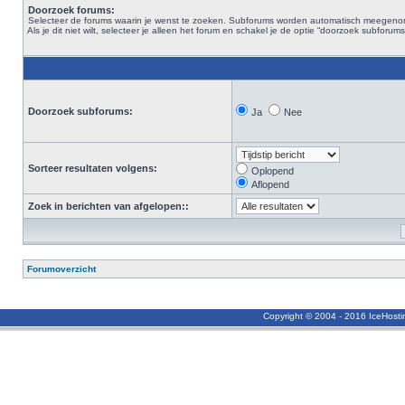
Doorzoek forums:
Selecteer de forums waarin je wenst te zoeken. Subforums worden automatisch meegen
Als je dit niet wilt, selecteer je alleen het forum en schakel je de optie “doorzoek subforums“
Doorzoek subforums:
Ja
Nee
Sorteer resultaten volgens:
Oplopend
Aflopend
Zoek in berichten van afgelopen::
Forumoverzicht
Copyright © 2004 - 2016 IceHost