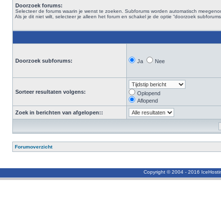
Doorzoek forums:
Selecteer de forums waarin je wenst te zoeken. Subforums worden automatisch meegen
Als je dit niet wilt, selecteer je alleen het forum en schakel je de optie “doorzoek subforums“
Doorzoek subforums:
Ja
Nee
Sorteer resultaten volgens:
Oplopend
Aflopend
Zoek in berichten van afgelopen::
Forumoverzicht
Copyright © 2004 - 2016 IceHost