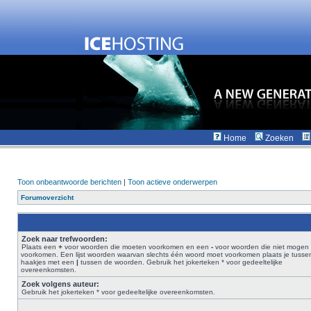
Home
Zoeken
Toon onbeantwoorde berichten
|
Toon actieve onderwerpen
Forumoverzicht
Zoek naar trefwoorden:
Plaats een
+
voor woorden die moeten voorkomen en een
-
voor woorden die niet mogen
voorkomen. Een lijst woorden waarvan slechts één woord moet voorkomen plaats je tusse
haakjes met een
|
tussen de woorden. Gebruik het jokerteken * voor gedeeltelijke
overeenkomsten.
Zoek volgens auteur:
Gebruik het jokerteken * voor gedeeltelijke overeenkomsten.