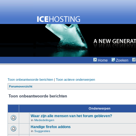
Home
Zoeken
Toon onbeantwoorde berichten
|
Toon actieve onderwerpen
Forumoverzicht
Toon onbeantwoorde berichten
Onderwerpen
Waar zijn alle mensen van het forum gebleven?
in
Mededelingen
Handige firefox addons
in
Suggesties