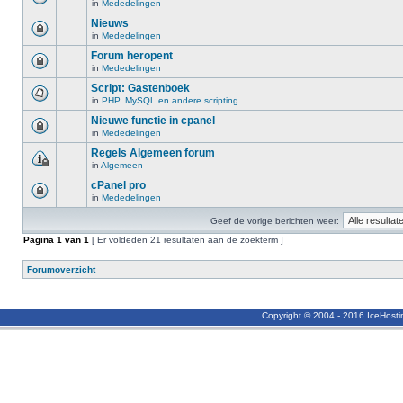
in
Mededelingen
Nieuws
in
Mededelingen
Forum heropent
in
Mededelingen
Script: Gastenboek
in
PHP, MySQL en andere scripting
Nieuwe functie in cpanel
in
Mededelingen
Regels Algemeen forum
in
Algemeen
cPanel pro
in
Mededelingen
Geef de vorige berichten weer:
Pagina
1
van
1
[ Er voldeden 21 resultaten aan de zoekterm ]
Forumoverzicht
Copyright © 2004 - 2016 IceHost