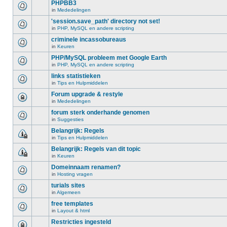
PHPBB3
in
Mededelingen
'session.save_path' directory not set!
in
PHP, MySQL en andere scripting
criminele incassobureaus
in
Keuren
PHP/MySQL probleem met Google Earth
in
PHP, MySQL en andere scripting
links statistieken
in
Tips en Hulpmiddelen
Forum upgrade & restyle
in
Mededelingen
forum sterk onderhande genomen
in
Suggesties
Belangrijk: Regels
in
Tips en Hulpmiddelen
Belangrijk: Regels van dit topic
in
Keuren
Domeinnaam renamen?
in
Hosting vragen
turials sites
in
Algemeen
free templates
in
Layout & html
Restricties ingesteld