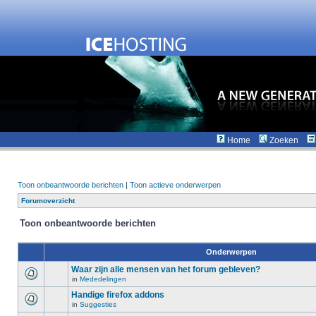
Home
Zoeken
Toon onbeantwoorde berichten
|
Toon actieve onderwerpen
Forumoverzicht
Toon onbeantwoorde berichten
Onderwerpen
Waar zijn alle mensen van het forum gebleven?
in
Mededelingen
Handige firefox addons
in
Suggesties