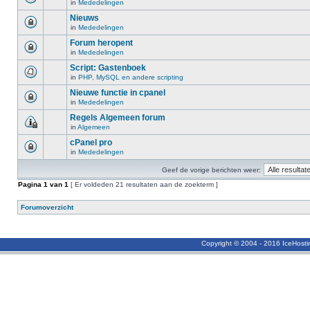
in
Mededelingen
Nieuws
in
Mededelingen
Forum heropent
in
Mededelingen
Script: Gastenboek
in
PHP, MySQL en andere scripting
Nieuwe functie in cpanel
in
Mededelingen
Regels Algemeen forum
in
Algemeen
cPanel pro
in
Mededelingen
Geef de vorige berichten weer:
Pagina
1
van
1
[ Er voldeden 21 resultaten aan de zoekterm ]
Forumoverzicht
Copyright © 2004 - 2016 IceHost