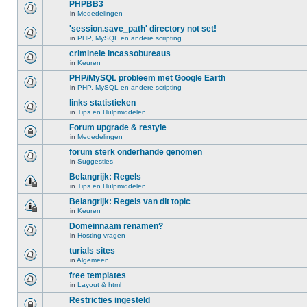
PHPBB3
in
Mededelingen
'session.save_path' directory not set!
in
PHP, MySQL en andere scripting
criminele incassobureaus
in
Keuren
PHP/MySQL probleem met Google Earth
in
PHP, MySQL en andere scripting
links statistieken
in
Tips en Hulpmiddelen
Forum upgrade & restyle
in
Mededelingen
forum sterk onderhande genomen
in
Suggesties
Belangrijk: Regels
in
Tips en Hulpmiddelen
Belangrijk: Regels van dit topic
in
Keuren
Domeinnaam renamen?
in
Hosting vragen
turials sites
in
Algemeen
free templates
in
Layout & html
Restricties ingesteld