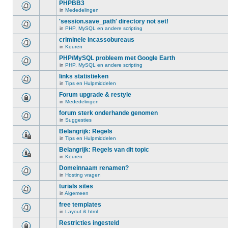
PHPBB3
in
Mededelingen
'session.save_path' directory not set!
in
PHP, MySQL en andere scripting
criminele incassobureaus
in
Keuren
PHP/MySQL probleem met Google Earth
in
PHP, MySQL en andere scripting
links statistieken
in
Tips en Hulpmiddelen
Forum upgrade & restyle
in
Mededelingen
forum sterk onderhande genomen
in
Suggesties
Belangrijk: Regels
in
Tips en Hulpmiddelen
Belangrijk: Regels van dit topic
in
Keuren
Domeinnaam renamen?
in
Hosting vragen
turials sites
in
Algemeen
free templates
in
Layout & html
Restricties ingesteld