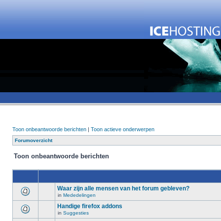
Toon onbeantwoorde berichten
|
Toon actieve onderwerpen
Forumoverzicht
Toon onbeantwoorde berichten
Waar zijn alle mensen van het forum gebleven?
in
Mededelingen
Handige firefox addons
in
Suggesties