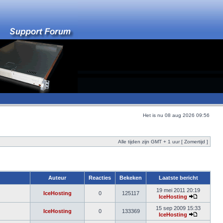
Het is nu 08 aug 2026 09:56
Alle tijden zijn GMT + 1 uur [ Zomertijd ]
Auteur
Reacties
Bekeken
Laatste bericht
19 mei 2011 20:19
IceHosting
0
125117
IceHosting
15 sep 2009 15:33
IceHosting
0
133369
IceHosting