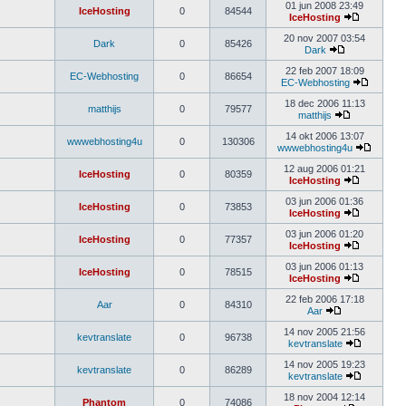
01 jun 2008 23:49
IceHosting
0
84544
IceHosting
20 nov 2007 03:54
Dark
0
85426
Dark
22 feb 2007 18:09
EC-Webhosting
0
86654
EC-Webhosting
18 dec 2006 11:13
matthijs
0
79577
matthijs
14 okt 2006 13:07
wwwebhosting4u
0
130306
wwwebhosting4u
12 aug 2006 01:21
IceHosting
0
80359
IceHosting
03 jun 2006 01:36
IceHosting
0
73853
IceHosting
03 jun 2006 01:20
IceHosting
0
77357
IceHosting
03 jun 2006 01:13
IceHosting
0
78515
IceHosting
22 feb 2006 17:18
Aar
0
84310
Aar
14 nov 2005 21:56
kevtranslate
0
96738
kevtranslate
14 nov 2005 19:23
kevtranslate
0
86289
kevtranslate
18 nov 2004 12:14
Phantom
0
74086