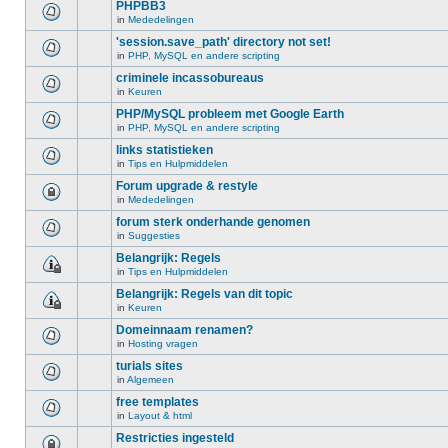
PHPBB3
in
Mededelingen
'session.save_path' directory not set!
in
PHP, MySQL en andere scripting
criminele incassobureaus
in
Keuren
PHP/MySQL probleem met Google Earth
in
PHP, MySQL en andere scripting
links statistieken
in
Tips en Hulpmiddelen
Forum upgrade & restyle
in
Mededelingen
forum sterk onderhande genomen
in
Suggesties
Belangrijk: Regels
in
Tips en Hulpmiddelen
Belangrijk: Regels van dit topic
in
Keuren
Domeinnaam renamen?
in
Hosting vragen
turials sites
in
Algemeen
free templates
in
Layout & html
Restricties ingesteld