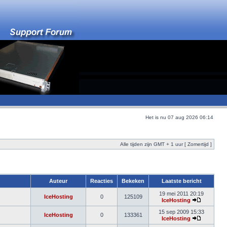
Het is nu 07 aug 2026 06:14
Alle tijden zijn GMT + 1 uur [ Zomertijd ]
Auteur
Reacties
Bekeken
Laatste bericht
19 mei 2011 20:19
IceHosting
0
125109
IceHosting
15 sep 2009 15:33
IceHosting
0
133361
IceHosting