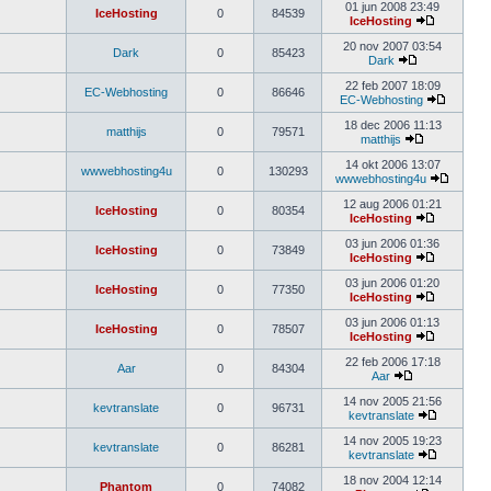
01 jun 2008 23:49
IceHosting
0
84539
IceHosting
20 nov 2007 03:54
Dark
0
85423
Dark
22 feb 2007 18:09
EC-Webhosting
0
86646
EC-Webhosting
18 dec 2006 11:13
matthijs
0
79571
matthijs
14 okt 2006 13:07
wwwebhosting4u
0
130293
wwwebhosting4u
12 aug 2006 01:21
IceHosting
0
80354
IceHosting
03 jun 2006 01:36
IceHosting
0
73849
IceHosting
03 jun 2006 01:20
IceHosting
0
77350
IceHosting
03 jun 2006 01:13
IceHosting
0
78507
IceHosting
22 feb 2006 17:18
Aar
0
84304
Aar
14 nov 2005 21:56
kevtranslate
0
96731
kevtranslate
14 nov 2005 19:23
kevtranslate
0
86281
kevtranslate
18 nov 2004 12:14
Phantom
0
74082