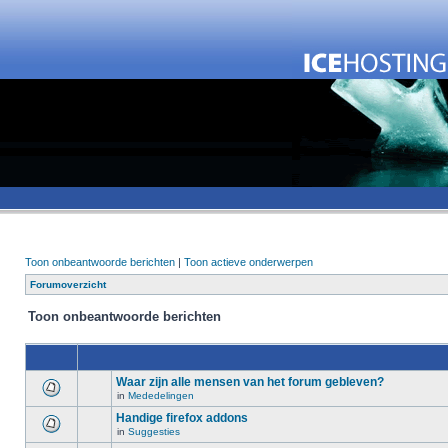
Toon onbeantwoorde berichten
|
Toon actieve onderwerpen
Forumoverzicht
Toon onbeantwoorde berichten
Waar zijn alle mensen van het forum gebleven?
in
Mededelingen
Handige firefox addons
in
Suggesties