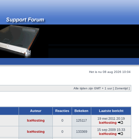
Het is nu 08 aug 2026 10:04
Alle tijden zijn GMT + 1 uur [ Zomertijd ]
Auteur
Reacties
Bekeken
Laatste bericht
19 mei 2011 20:19
IceHosting
0
125117
IceHosting
15 sep 2009 15:33
IceHosting
0
133369
IceHosting