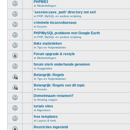
PHPBB3
in
Mededelingen
'session.save_path' directory not set!
in
PHP, MySQL en andere scripting
criminele incassobureaus
in
Keuren
PHP/MySQL probleem met Google Earth
in
PHP, MySQL en andere scripting
links statistieken
in
Tips en Hulpmiddelen
Forum upgrade & restyle
in
Mededelingen
forum sterk onderhande genomen
in
Suggesties
Belangrijk: Regels
in
Tips en Hulpmiddelen
Belangrijk: Regels van dit topic
in
Keuren
Domeinnaam renamen?
in
Hosting vragen
turials sites
in
Algemeen
free templates
in
Layout & html
Restricties ingesteld