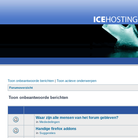
Toon onbeantwoorde berichten
|
Toon actieve onderwerpen
Forumoverzicht
Toon onbeantwoorde berichten
Waar zijn alle mensen van het forum gebleven?
in
Mededelingen
Handige firefox addons
in
Suggesties