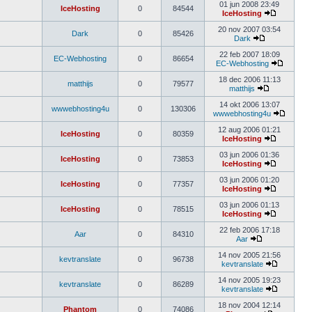
01 jun 2008 23:49
IceHosting
0
84544
IceHosting
20 nov 2007 03:54
Dark
0
85426
Dark
22 feb 2007 18:09
EC-Webhosting
0
86654
EC-Webhosting
18 dec 2006 11:13
matthijs
0
79577
matthijs
14 okt 2006 13:07
wwwebhosting4u
0
130306
wwwebhosting4u
12 aug 2006 01:21
IceHosting
0
80359
IceHosting
03 jun 2006 01:36
IceHosting
0
73853
IceHosting
03 jun 2006 01:20
IceHosting
0
77357
IceHosting
03 jun 2006 01:13
IceHosting
0
78515
IceHosting
22 feb 2006 17:18
Aar
0
84310
Aar
14 nov 2005 21:56
kevtranslate
0
96738
kevtranslate
14 nov 2005 19:23
kevtranslate
0
86289
kevtranslate
18 nov 2004 12:14
Phantom
0
74086