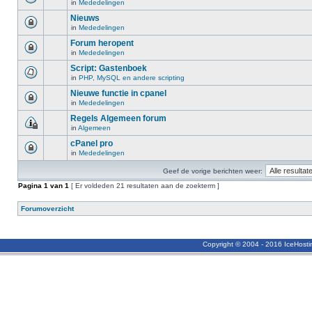
in
Mededelingen
Nieuws
in
Mededelingen
Forum heropent
in
Mededelingen
Script: Gastenboek
in
PHP, MySQL en andere scripting
Nieuwe functie in cpanel
in
Mededelingen
Regels Algemeen forum
in
Algemeen
cPanel pro
in
Mededelingen
Geef de vorige berichten weer:
Pagina
1
van
1
[ Er voldeden 21 resultaten aan de zoekterm ]
Forumoverzicht
Copyright © 2004 - 2016 IceHost