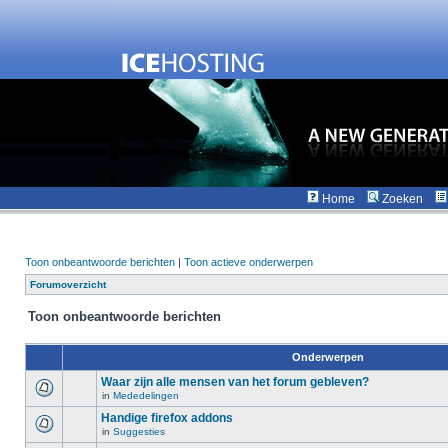
Home
Zoeken
Toon onbeantwoorde berichten
|
Toon actieve onderwerpen
Forumoverzicht
Toon onbeantwoorde berichten
Onderwerpen
Waar zijn alle mensen van het forum gebleven?
in
Mededelingen
Handige firefox addons
in
Suggesties