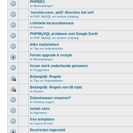
PHPBB3
in
Mededelingen
'session.save_path' directory not set!
in
PHP, MySQL en andere scripting
criminele incassobureaus
in
Keuren
PHP/MySQL probleem met Google Earth
in
PHP, MySQL en andere scripting
links statistieken
in
Tips en Hulpmiddelen
Forum upgrade & restyle
in
Mededelingen
forum sterk onderhande genomen
in
Suggesties
Belangrijk: Regels
in
Tips en Hulpmiddelen
Belangrijk: Regels van dit topic
in
Keuren
Domeinnaam renamen?
in
Hosting vragen
turials sites
in
Algemeen
free templates
in
Layout & html
Restricties ingesteld