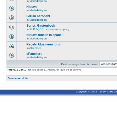
in
Mededelingen
Nieuws
in
Mededelingen
Forum heropent
in
Mededelingen
Script: Gastenboek
in
PHP, MySQL en andere scripting
Nieuwe functie in cpanel
in
Mededelingen
Regels Algemeen forum
in
Algemeen
cPanel pro
in
Mededelingen
Geef de vorige berichten weer:
Pagina
1
van
1
[ Er voldeden 21 resultaten aan de zoekterm ]
Forumoverzicht
Copyright © 2004 - 2016 IceHost