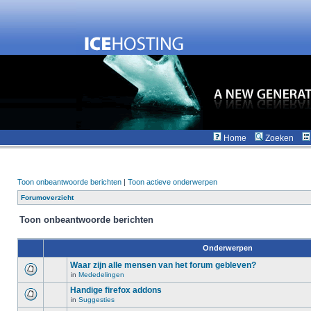
Home
Zoeken
Toon onbeantwoorde berichten
|
Toon actieve onderwerpen
Forumoverzicht
Toon onbeantwoorde berichten
Onderwerpen
Waar zijn alle mensen van het forum gebleven?
in
Mededelingen
Handige firefox addons
in
Suggesties