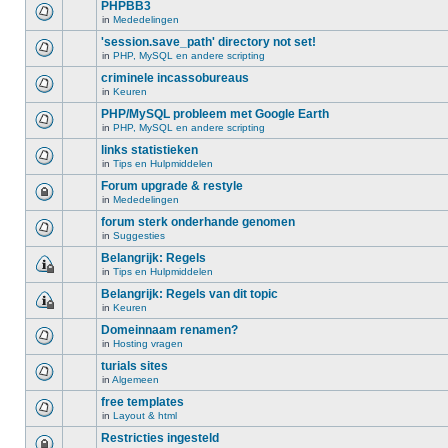
PHPBB3
in
Mededelingen
'session.save_path' directory not set!
in
PHP, MySQL en andere scripting
criminele incassobureaus
in
Keuren
PHP/MySQL probleem met Google Earth
in
PHP, MySQL en andere scripting
links statistieken
in
Tips en Hulpmiddelen
Forum upgrade & restyle
in
Mededelingen
forum sterk onderhande genomen
in
Suggesties
Belangrijk: Regels
in
Tips en Hulpmiddelen
Belangrijk: Regels van dit topic
in
Keuren
Domeinnaam renamen?
in
Hosting vragen
turials sites
in
Algemeen
free templates
in
Layout & html
Restricties ingesteld