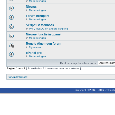
in
Mededelingen
Nieuws
in
Mededelingen
Forum heropent
in
Mededelingen
Script: Gastenboek
in
PHP, MySQL en andere scripting
Nieuwe functie in cpanel
in
Mededelingen
Regels Algemeen forum
in
Algemeen
cPanel pro
in
Mededelingen
Geef de vorige berichten weer:
Pagina
1
van
1
[ Er voldeden 21 resultaten aan de zoekterm ]
Forumoverzicht
Copyright © 2004 - 2016 IceHost