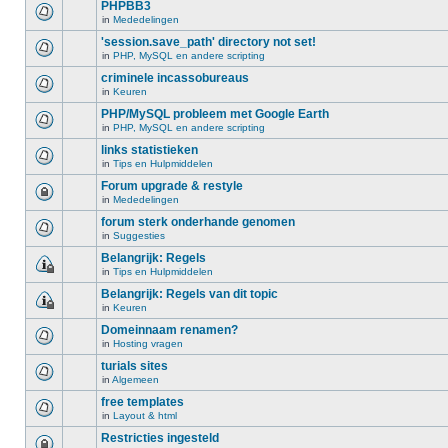
PHPBB3
in
Mededelingen
'session.save_path' directory not set!
in
PHP, MySQL en andere scripting
criminele incassobureaus
in
Keuren
PHP/MySQL probleem met Google Earth
in
PHP, MySQL en andere scripting
links statistieken
in
Tips en Hulpmiddelen
Forum upgrade & restyle
in
Mededelingen
forum sterk onderhande genomen
in
Suggesties
Belangrijk: Regels
in
Tips en Hulpmiddelen
Belangrijk: Regels van dit topic
in
Keuren
Domeinnaam renamen?
in
Hosting vragen
turials sites
in
Algemeen
free templates
in
Layout & html
Restricties ingesteld