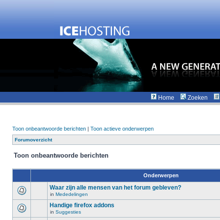
Home
Zoeken
Toon onbeantwoorde berichten
|
Toon actieve onderwerpen
Forumoverzicht
Toon onbeantwoorde berichten
Onderwerpen
Waar zijn alle mensen van het forum gebleven?
in
Mededelingen
Handige firefox addons
in
Suggesties