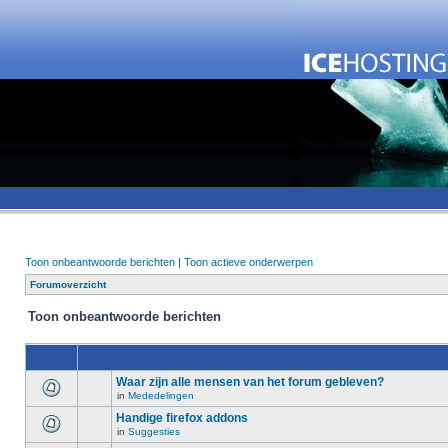
Toon onbeantwoorde berichten
|
Toon actieve onderwerpen
Forumoverzicht
Toon onbeantwoorde berichten
Waar zijn alle mensen van het forum gebleven?
in
Mededelingen
Handige firefox addons
in
Suggesties