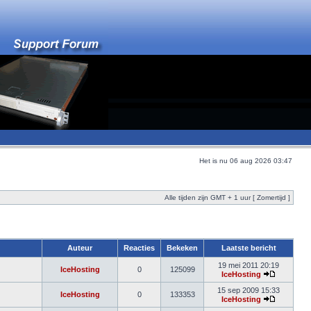
Het is nu 06 aug 2026 03:47
Alle tijden zijn GMT + 1 uur [ Zomertijd ]
Auteur
Reacties
Bekeken
Laatste bericht
19 mei 2011 20:19
IceHosting
0
125099
IceHosting
15 sep 2009 15:33
IceHosting
0
133353
IceHosting