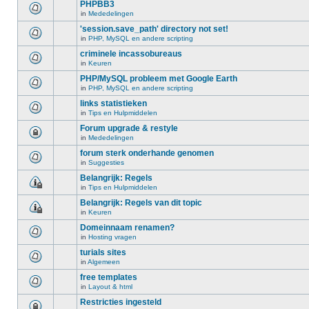
PHPBB3
in
Mededelingen
'session.save_path' directory not set!
in
PHP, MySQL en andere scripting
criminele incassobureaus
in
Keuren
PHP/MySQL probleem met Google Earth
in
PHP, MySQL en andere scripting
links statistieken
in
Tips en Hulpmiddelen
Forum upgrade & restyle
in
Mededelingen
forum sterk onderhande genomen
in
Suggesties
Belangrijk: Regels
in
Tips en Hulpmiddelen
Belangrijk: Regels van dit topic
in
Keuren
Domeinnaam renamen?
in
Hosting vragen
turials sites
in
Algemeen
free templates
in
Layout & html
Restricties ingesteld