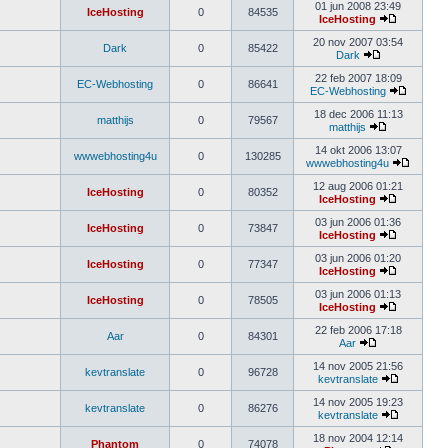
01 jun 2008 23:49
IceHosting
0
84535
IceHosting
20 nov 2007 03:54
Dark
0
85422
Dark
22 feb 2007 18:09
EC-Webhosting
0
86641
EC-Webhosting
18 dec 2006 11:13
matthijs
0
79567
matthijs
14 okt 2006 13:07
wwwebhosting4u
0
130285
wwwebhosting4u
12 aug 2006 01:21
IceHosting
0
80352
IceHosting
03 jun 2006 01:36
IceHosting
0
73847
IceHosting
03 jun 2006 01:20
IceHosting
0
77347
IceHosting
03 jun 2006 01:13
IceHosting
0
78505
IceHosting
22 feb 2006 17:18
Aar
0
84301
Aar
14 nov 2005 21:56
kevtranslate
0
96728
kevtranslate
14 nov 2005 19:23
kevtranslate
0
86276
kevtranslate
18 nov 2004 12:14
Phantom
0
74078