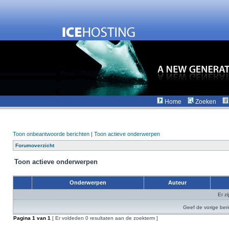
Home
Zoeken
Toon onbeantwoorde berichten
|
Toon actieve onderwerpen
Forumoverzicht
Toon actieve onderwerpen
Onderwerpen
Auteur
Er z
Geef de vorige ber
Pagina
1
van
1
[ Er voldeden 0 resultaten aan de zoekterm ]