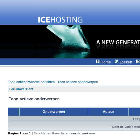
Home
Zoeken
Toon onbeantwoorde berichten
|
Toon actieve onderwerpen
Forumoverzicht
Toon actieve onderwerpen
Onderwerpen
Auteur
Er z
Geef de vorige ber
Pagina
1
van
1
[ Er voldeden 0 resultaten aan de zoekterm ]