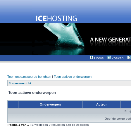
Home
Zoeken
Toon onbeantwoorde berichten
|
Toon actieve onderwerpen
Forumoverzicht
Toon actieve onderwerpen
Onderwerpen
Auteur
Er z
Geef de vorige ber
Pagina
1
van
1
[ Er voldeden 0 resultaten aan de zoekterm ]