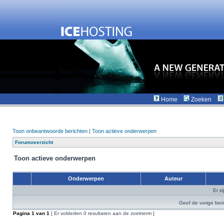
Home
Zoeken
Toon onbeantwoorde berichten
|
Toon actieve onderwerpen
Forumoverzicht
Toon actieve onderwerpen
Onderwerpen
Auteur
Er z
Geef de vorige ber
Pagina
1
van
1
[ Er voldeden 0 resultaten aan de zoekterm ]