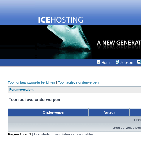
Home
Zoeken
Toon onbeantwoorde berichten
|
Toon actieve onderwerpen
Forumoverzicht
Toon actieve onderwerpen
Onderwerpen
Auteur
Er z
Geef de vorige ber
Pagina
1
van
1
[ Er voldeden 0 resultaten aan de zoekterm ]