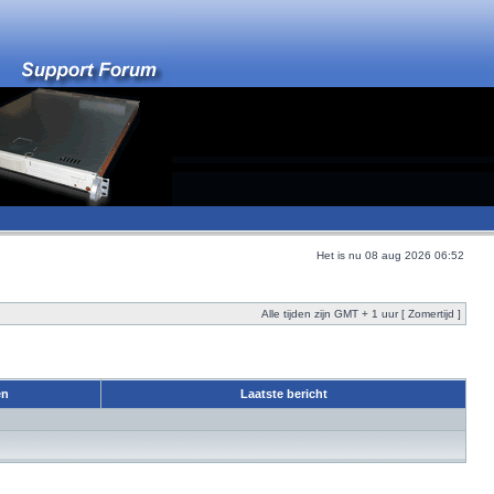
Het is nu 08 aug 2026 06:52
Alle tijden zijn GMT + 1 uur [ Zomertijd ]
en
Laatste bericht