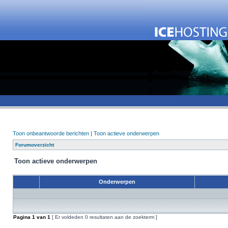
Toon onbeantwoorde berichten
|
Toon actieve onderwerpen
Forumoverzicht
Toon actieve onderwerpen
Onderwerpen
Pagina
1
van
1
[ Er voldeden 0 resultaten aan de zoekterm ]