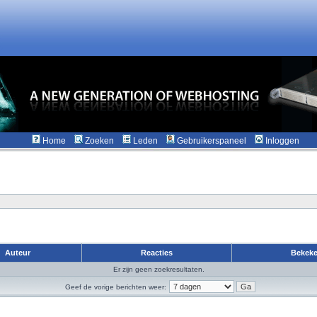
Home
Zoeken
Leden
Gebruikerspaneel
Inloggen
Auteur
Reacties
Bekek
Er zijn geen zoekresultaten.
Geef de vorige berichten weer: