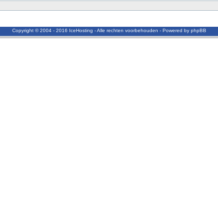
Copyright © 2004 - 2016 IceHosting - Alle rechten voorbehouden - Powered by phpBB