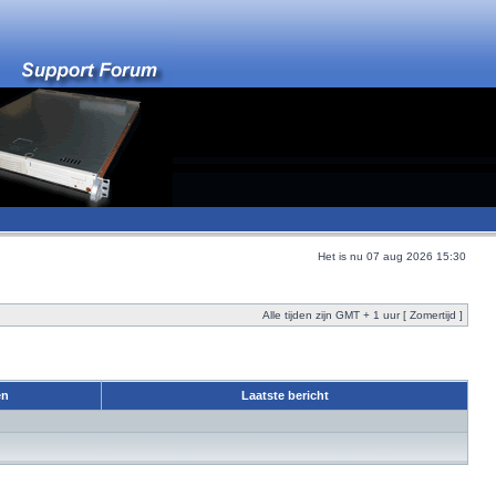
Het is nu 07 aug 2026 15:30
Alle tijden zijn GMT + 1 uur [ Zomertijd ]
en
Laatste bericht