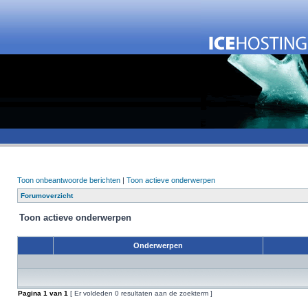
Toon onbeantwoorde berichten
|
Toon actieve onderwerpen
Forumoverzicht
Toon actieve onderwerpen
Onderwerpen
Pagina
1
van
1
[ Er voldeden 0 resultaten aan de zoekterm ]