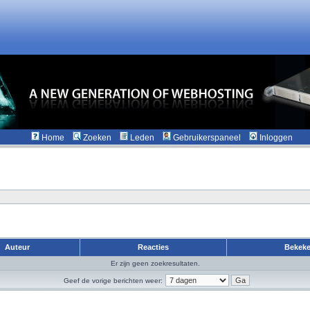
Home
Zoeken
Leden
Gebruikerspaneel
Inloggen
Auteur
Reacties
Bekek
Er zijn geen zoekresultaten.
Geef de vorige berichten weer: