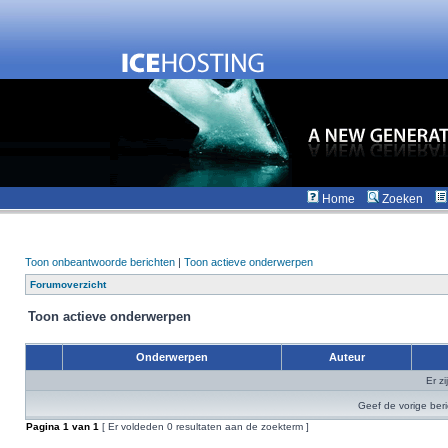
Home
Zoeken
Toon onbeantwoorde berichten
|
Toon actieve onderwerpen
Forumoverzicht
Toon actieve onderwerpen
Onderwerpen
Auteur
Er z
Geef de vorige ber
Pagina
1
van
1
[ Er voldeden 0 resultaten aan de zoekterm ]