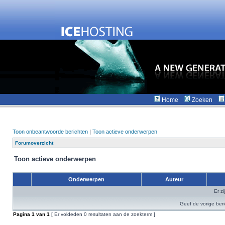
Home
Zoeken
Toon onbeantwoorde berichten
|
Toon actieve onderwerpen
Forumoverzicht
Toon actieve onderwerpen
Onderwerpen
Auteur
Er z
Geef de vorige ber
Pagina
1
van
1
[ Er voldeden 0 resultaten aan de zoekterm ]