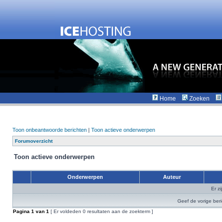
Home
Zoeken
Toon onbeantwoorde berichten
|
Toon actieve onderwerpen
Forumoverzicht
Toon actieve onderwerpen
Onderwerpen
Auteur
Er z
Geef de vorige ber
Pagina
1
van
1
[ Er voldeden 0 resultaten aan de zoekterm ]