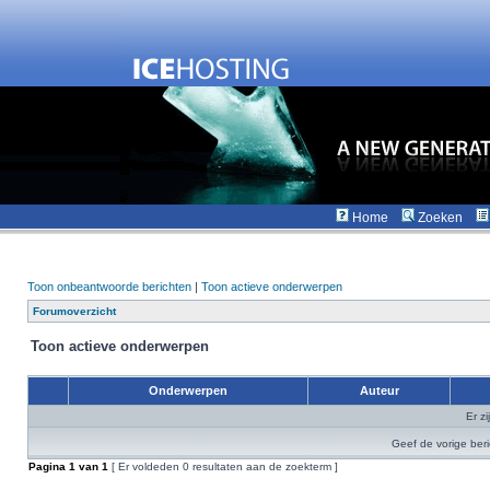
Home
Zoeken
Toon onbeantwoorde berichten
|
Toon actieve onderwerpen
Forumoverzicht
Toon actieve onderwerpen
Onderwerpen
Auteur
Er z
Geef de vorige ber
Pagina
1
van
1
[ Er voldeden 0 resultaten aan de zoekterm ]