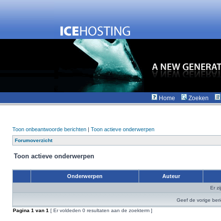
Home
Zoeken
Toon onbeantwoorde berichten
|
Toon actieve onderwerpen
Forumoverzicht
Toon actieve onderwerpen
Onderwerpen
Auteur
Er z
Geef de vorige ber
Pagina
1
van
1
[ Er voldeden 0 resultaten aan de zoekterm ]