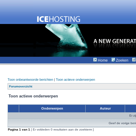
Home
Zoeken
Toon onbeantwoorde berichten
|
Toon actieve onderwerpen
Forumoverzicht
Toon actieve onderwerpen
Onderwerpen
Auteur
Er z
Geef de vorige ber
Pagina
1
van
1
[ Er voldeden 0 resultaten aan de zoekterm ]