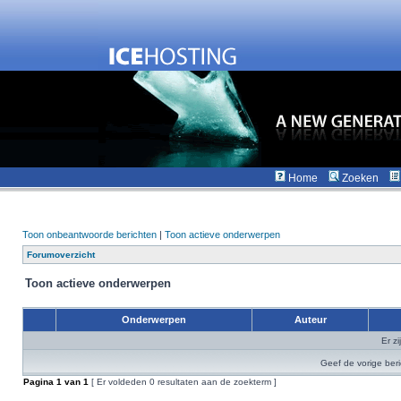
Home
Zoeken
Toon onbeantwoorde berichten
|
Toon actieve onderwerpen
Forumoverzicht
Toon actieve onderwerpen
Onderwerpen
Auteur
Er z
Geef de vorige ber
Pagina
1
van
1
[ Er voldeden 0 resultaten aan de zoekterm ]