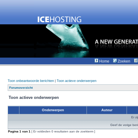
Home
Zoeken
Toon onbeantwoorde berichten
|
Toon actieve onderwerpen
Forumoverzicht
Toon actieve onderwerpen
Onderwerpen
Auteur
Er z
Geef de vorige ber
Pagina
1
van
1
[ Er voldeden 0 resultaten aan de zoekterm ]