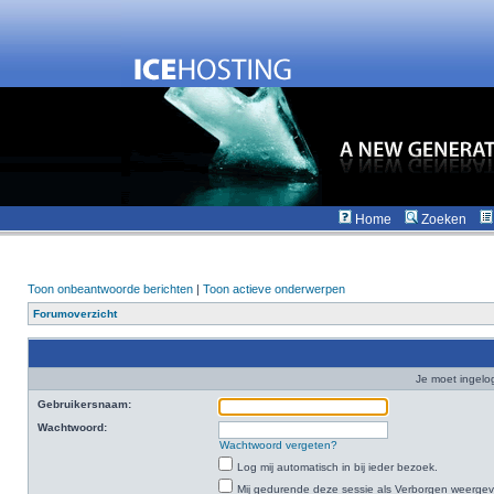
Home
Zoeken
Toon onbeantwoorde berichten
|
Toon actieve onderwerpen
Forumoverzicht
Je moet ingelo
Gebruikersnaam:
Wachtwoord:
Wachtwoord vergeten?
Log mij automatisch in bij ieder bezoek.
Mij gedurende deze sessie als Verborgen weergeven