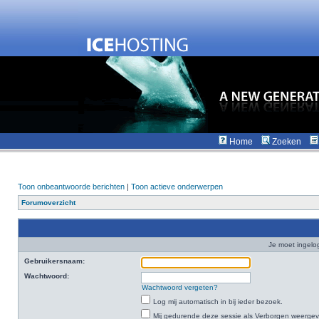
Home
Zoeken
Toon onbeantwoorde berichten
|
Toon actieve onderwerpen
Forumoverzicht
Je moet ingelo
Gebruikersnaam:
Wachtwoord:
Wachtwoord vergeten?
Log mij automatisch in bij ieder bezoek.
Mij gedurende deze sessie als Verborgen weergeven