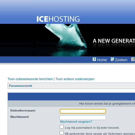
Home
Zoeken
Toon onbeantwoorde berichten
|
Toon actieve onderwerpen
Forumoverzicht
Het forum vereist dat je geregistreerd en
Gebruikersnaam:
Wachtwoord:
Wachtwoord vergeten?
Log mij automatisch in bij ieder bezoek.
Mij gedurende deze sessie als Verborgen weergeven