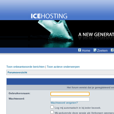
Home
Zoeken
Toon onbeantwoorde berichten
|
Toon actieve onderwerpen
Forumoverzicht
Het forum vereist dat je geregistreerd en
Gebruikersnaam:
Wachtwoord:
Wachtwoord vergeten?
Log mij automatisch in bij ieder bezoek.
Mij gedurende deze sessie als Verborgen weergeven