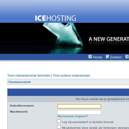
Home
Zoeken
Toon onbeantwoorde berichten
|
Toon actieve onderwerpen
Forumoverzicht
Het forum vereist dat je geregistreerd en
Gebruikersnaam:
Wachtwoord:
Wachtwoord vergeten?
Log mij automatisch in bij ieder bezoek.
Mij gedurende deze sessie als Verborgen weergeven