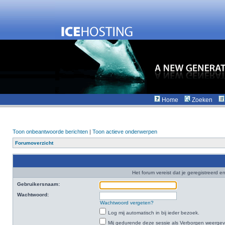
Home
Zoeken
Toon onbeantwoorde berichten
|
Toon actieve onderwerpen
Forumoverzicht
Het forum vereist dat je geregistreerd en
Gebruikersnaam:
Wachtwoord:
Wachtwoord vergeten?
Log mij automatisch in bij ieder bezoek.
Mij gedurende deze sessie als Verborgen weergeven