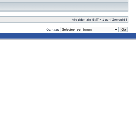
Alle tijden zijn GMT + 1 uur [ Zomertijd ]
Ga naar: