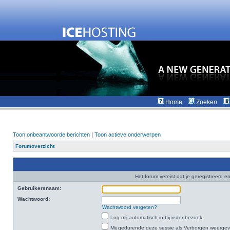
Home
Zoeken
Toon onbeantwoorde berichten
|
Toon actieve onderwerpen
Forumoverzicht
Het forum vereist dat je geregistreerd en
Gebruikersnaam:
Wachtwoord:
Wachtwoord vergeten?
Log mij automatisch in bij ieder bezoek.
Mij gedurende deze sessie als Verborgen weergeven