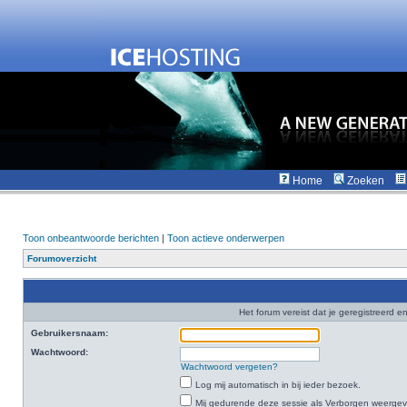
Home
Zoeken
Toon onbeantwoorde berichten
|
Toon actieve onderwerpen
Forumoverzicht
Het forum vereist dat je geregistreerd en
Gebruikersnaam:
Wachtwoord:
Wachtwoord vergeten?
Log mij automatisch in bij ieder bezoek.
Mij gedurende deze sessie als Verborgen weergeven