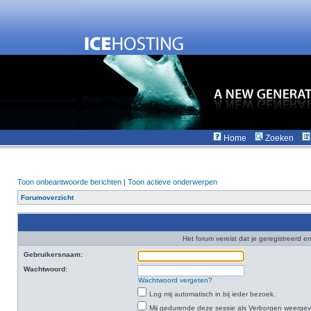
Home
Zoeken
Toon onbeantwoorde berichten
|
Toon actieve onderwerpen
Forumoverzicht
Het forum vereist dat je geregistreerd en
Gebruikersnaam:
Wachtwoord:
Wachtwoord vergeten?
Log mij automatisch in bij ieder bezoek.
Mij gedurende deze sessie als Verborgen weergeven