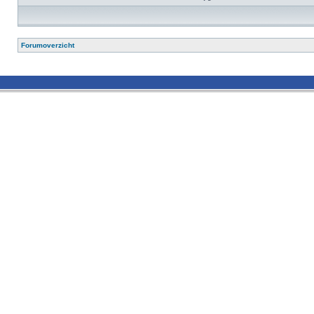
Forumoverzicht