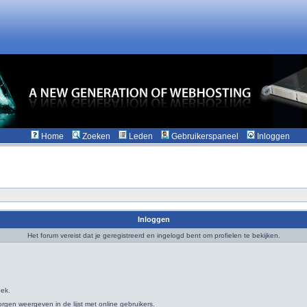
Home
Zoeken
Leden
Gebruikerspaneel
Inloggen
Inloggen
Het forum vereist dat je geregistreerd en ingelogd bent om profielen te bekijken.
oek.
rgen weergeven in de lijst met online gebruikers.