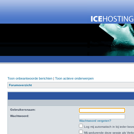
Toon onbeantwoorde berichten
|
Toon actieve onderwerpen
Forumoverzicht
Gebruikersnaam:
Wachtwoord:
Wachtwoord vergeten?
Log mij automatisch in bij ieder bez
Mij gedurende deze sessie als Verbo