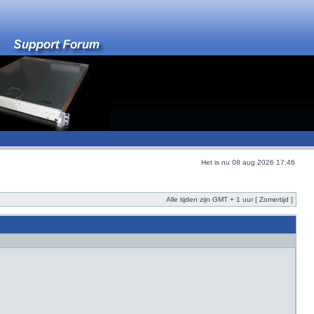
Het is nu 08 aug 2026 17:46
Alle tijden zijn GMT + 1 uur [ Zomertijd ]