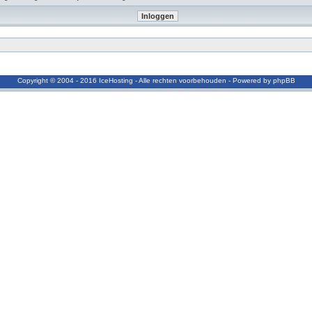
Copyright © 2004 - 2016 IceHosting - Alle rechten voorbehouden - Powered by phpBB