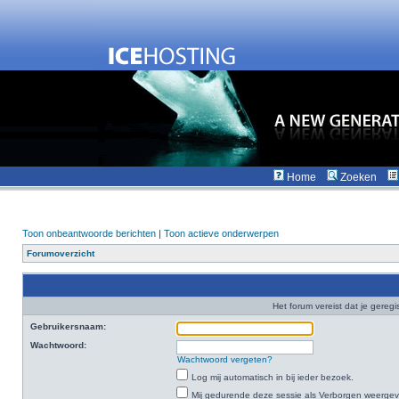
Home
Zoeken
Toon onbeantwoorde berichten
|
Toon actieve onderwerpen
Forumoverzicht
Het forum vereist dat je geregi
Gebruikersnaam:
Wachtwoord:
Wachtwoord vergeten?
Log mij automatisch in bij ieder bezoek.
Mij gedurende deze sessie als Verborgen weergeven