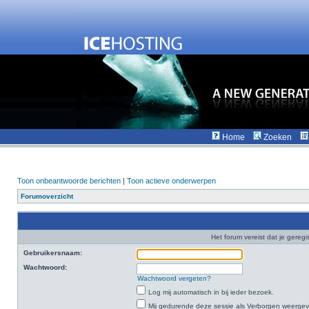
Home
Zoeken
Toon onbeantwoorde berichten
|
Toon actieve onderwerpen
Forumoverzicht
Het forum vereist dat je geregi
Gebruikersnaam:
Wachtwoord:
Wachtwoord vergeten?
Log mij automatisch in bij ieder bezoek.
Mij gedurende deze sessie als Verborgen weergeven