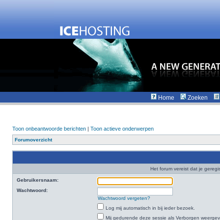
Home
Zoeken
Toon onbeantwoorde berichten
|
Toon actieve onderwerpen
Forumoverzicht
Het forum vereist dat je geregi
Gebruikersnaam:
Wachtwoord:
Wachtwoord vergeten?
Log mij automatisch in bij ieder bezoek.
Mij gedurende deze sessie als Verborgen weergeven