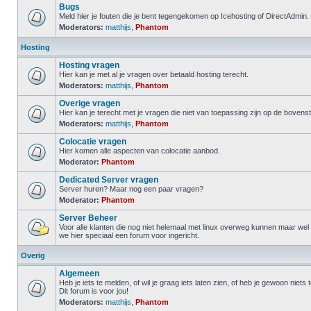
Bugs
Meld hier je fouten die je bent tegengekomen op Icehosting of DirectAdmin.
Moderators:
matthijs
,
Phantom
Hosting
Hosting vragen
Hier kan je met al je vragen over betaald hosting terecht.
Moderators:
matthijs
,
Phantom
Overige vragen
Hier kan je terecht met je vragen die niet van toepassing zijn op de boven
Moderators:
matthijs
,
Phantom
Colocatie vragen
Hier komen alle aspecten van colocatie aanbod.
Moderator:
Phantom
Dedicated Server vragen
Server huren? Maar nog een paar vragen?
Moderator:
Phantom
Server Beheer
Voor alle klanten die nog niet helemaal met linux overweg kunnen maar we
we hier speciaal een forum voor ingericht.
Overig
Algemeen
Heb je iets te melden, of wil je graag iets laten zien, of heb je gewoon niets
Dit forum is voor jou!
Moderators:
matthijs
,
Phantom