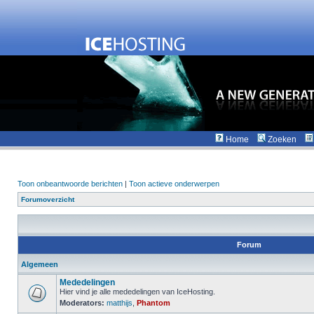
Home
Zoeken
Toon onbeantwoorde berichten
|
Toon actieve onderwerpen
Forumoverzicht
Forum
Algemeen
Mededelingen
Hier vind je alle mededelingen van IceHosting.
Moderators:
matthijs
,
Phantom