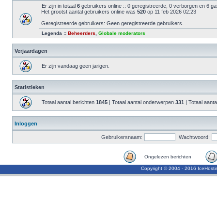
Er zijn in totaal
6
gebruikers online :: 0 geregistreerde, 0 verborgen en 6 g
Het grootst aantal gebruikers online was
520
op 11 feb 2026 02:23
Geregistreerde gebruikers: Geen geregistreerde gebruikers.
Legenda ::
Beheerders
,
Globale moderators
Verjaardagen
Er zijn vandaag geen jarigen.
Statistieken
Totaal aantal berichten
1845
| Totaal aantal onderwerpen
331
| Totaal aanta
Inloggen
Gebruikersnaam:
Wachtwoord:
Ongelezen berichten
Copyright © 2004 - 2016 IceHost