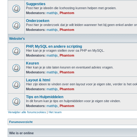
Suggesties
Post hier je ideeën die Icehosting kunnen helpen met groeien.
Moderators:
matthijs
,
Phantom
Onderzoeken
Post hier je onderzoek dat je wilt leiden wanneer het bij geen enkel ander 
Moderators:
matthijs
,
Phantom
Website's
PHP, MySQL en andere scripting
Hier kan je je vragen stellen over oa PHP en MySQL.
Moderators:
matthijs
,
Phantom
Keuren
Hier kan je je site laten keuren en eventueel advies vragen.
Moderators:
matthijs
,
Phantom
Layout & html
Hier zijn ideen te vinden over een layout voor je eigen site, verder is het o
Moderators:
matthijs
,
Phantom
Tips en Hulpmiddelen
In dit forum kan je tips en hulpmiddelen voor je eigen site vinden.
Moderators:
matthijs
,
Phantom
Verwijder alle forumcookies
|
Het team
Forumoverzicht
Wie is er online