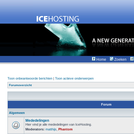
Home
Zoeken
Toon onbeantwoorde berichten
|
Toon actieve onderwerpen
Forumoverzicht
Forum
Algemeen
Mededelingen
Hier vind je alle mededelingen van IceHosting.
Moderators:
matthijs
,
Phantom