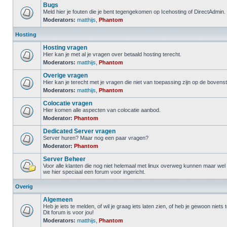
Bugs
Meld hier je fouten die je bent tegengekomen op Icehosting of DirectAdmin.
Moderators:
matthijs
,
Phantom
Hosting
Hosting vragen
Hier kan je met al je vragen over betaald hosting terecht.
Moderators:
matthijs
,
Phantom
Overige vragen
Hier kan je terecht met je vragen die niet van toepassing zijn op de boven
Moderators:
matthijs
,
Phantom
Colocatie vragen
Hier komen alle aspecten van colocatie aanbod.
Moderator:
Phantom
Dedicated Server vragen
Server huren? Maar nog een paar vragen?
Moderator:
Phantom
Server Beheer
Voor alle klanten die nog niet helemaal met linux overweg kunnen maar we
we hier speciaal een forum voor ingericht.
Overig
Algemeen
Heb je iets te melden, of wil je graag iets laten zien, of heb je gewoon niets
Dit forum is voor jou!
Moderators:
matthijs
,
Phantom