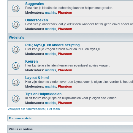
Suggesties
Post hier je ideeën die Icehosting kunnen helpen met groeien.
Moderators:
matthijs
,
Phantom
Onderzoeken
Post hier je onderzoek dat je wilt leiden wanneer het bij geen enkel ander 
Moderators:
matthijs
,
Phantom
Website's
PHP, MySQL en andere scripting
Hier kan je je vragen stellen over oa PHP en MySQL.
Moderators:
matthijs
,
Phantom
Keuren
Hier kan je je site laten keuren en eventueel advies vragen.
Moderators:
matthijs
,
Phantom
Layout & html
Hier zijn ideen te vinden over een layout voor je eigen site, verder is het o
Moderators:
matthijs
,
Phantom
Tips en Hulpmiddelen
In dit forum kan je tips en hulpmiddelen voor je eigen site vinden.
Moderators:
matthijs
,
Phantom
Verwijder alle forumcookies
|
Het team
Forumoverzicht
Wie is er online