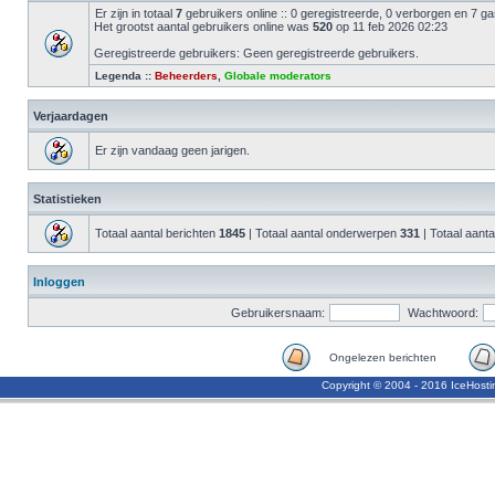
Er zijn in totaal
7
gebruikers online :: 0 geregistreerde, 0 verborgen en 7 g
Het grootst aantal gebruikers online was
520
op 11 feb 2026 02:23
Geregistreerde gebruikers: Geen geregistreerde gebruikers.
Legenda ::
Beheerders
,
Globale moderators
Verjaardagen
Er zijn vandaag geen jarigen.
Statistieken
Totaal aantal berichten
1845
| Totaal aantal onderwerpen
331
| Totaal aanta
Inloggen
Gebruikersnaam:
Wachtwoord:
Ongelezen berichten
Copyright © 2004 - 2016 IceHost