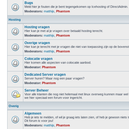
Bugs
Meld hier je fouten die je bent tegengekomen op Icehosting of DirectAdmin.
Moderators:
matthijs
,
Phantom
Hosting
Hosting vragen
Hier kan je met al je vragen over betaald hosting terecht.
Moderators:
matthijs
,
Phantom
Overige vragen
Hier kan je terecht met je vragen die niet van toepassing zijn op de boven
Moderators:
matthijs
,
Phantom
Colocatie vragen
Hier komen alle aspecten van colocatie aanbod.
Moderator:
Phantom
Dedicated Server vragen
Server huren? Maar nog een paar vragen?
Moderator:
Phantom
Server Beheer
Voor alle klanten die nog niet helemaal met linux overweg kunnen maar we
we hier speciaal een forum voor ingericht.
Overig
Algemeen
Heb je iets te melden, of wil je graag iets laten zien, of heb je gewoon niets
Dit forum is voor jou!
Moderators:
matthijs
,
Phantom