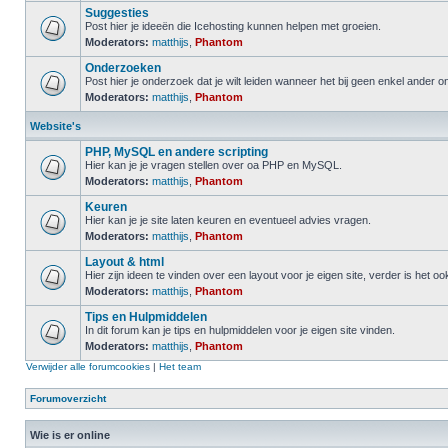
Suggesties
Post hier je ideeën die Icehosting kunnen helpen met groeien.
Moderators:
matthijs
,
Phantom
Onderzoeken
Post hier je onderzoek dat je wilt leiden wanneer het bij geen enkel ander 
Moderators:
matthijs
,
Phantom
Website's
PHP, MySQL en andere scripting
Hier kan je je vragen stellen over oa PHP en MySQL.
Moderators:
matthijs
,
Phantom
Keuren
Hier kan je je site laten keuren en eventueel advies vragen.
Moderators:
matthijs
,
Phantom
Layout & html
Hier zijn ideen te vinden over een layout voor je eigen site, verder is het o
Moderators:
matthijs
,
Phantom
Tips en Hulpmiddelen
In dit forum kan je tips en hulpmiddelen voor je eigen site vinden.
Moderators:
matthijs
,
Phantom
Verwijder alle forumcookies
|
Het team
Forumoverzicht
Wie is er online