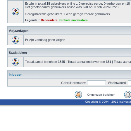
Er zijn in totaal
18
gebruikers online :: 0 geregistreerde, 0 verborgen en 18
Het grootst aantal gebruikers online was
520
op 11 feb 2026 02:23
Geregistreerde gebruikers: Geen geregistreerde gebruikers.
Legenda ::
Beheerders
,
Globale moderators
Verjaardagen
Er zijn vandaag geen jarigen.
Statistieken
Totaal aantal berichten
1845
| Totaal aantal onderwerpen
331
| Totaal aanta
Inloggen
Gebruikersnaam:
Wachtwoord:
Ongelezen berichten
Copyright © 2004 - 2016 IceHost