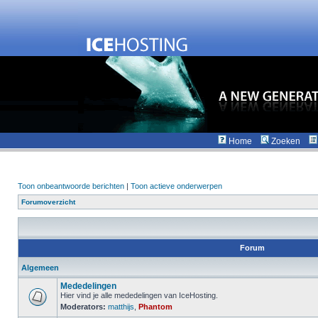
Home
Zoeken
Toon onbeantwoorde berichten
|
Toon actieve onderwerpen
Forumoverzicht
Forum
Algemeen
Mededelingen
Hier vind je alle mededelingen van IceHosting.
Moderators:
matthijs
,
Phantom