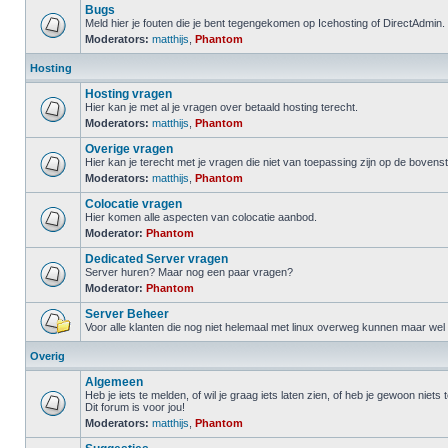
Bugs
Meld hier je fouten die je bent tegengekomen op Icehosting of DirectAdmin.
Moderators:
matthijs
,
Phantom
Hosting
Hosting vragen
Hier kan je met al je vragen over betaald hosting terecht.
Moderators:
matthijs
,
Phantom
Overige vragen
Hier kan je terecht met je vragen die niet van toepassing zijn op de boven
Moderators:
matthijs
,
Phantom
Colocatie vragen
Hier komen alle aspecten van colocatie aanbod.
Moderator:
Phantom
Dedicated Server vragen
Server huren? Maar nog een paar vragen?
Moderator:
Phantom
Server Beheer
Voor alle klanten die nog niet helemaal met linux overweg kunnen maar wel
Overig
Algemeen
Heb je iets te melden, of wil je graag iets laten zien, of heb je gewoon niets
Dit forum is voor jou!
Moderators:
matthijs
,
Phantom