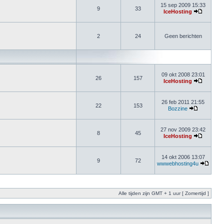
15 sep 2009 15:33
9
33
IceHosting
2
24
Geen berichten
09 okt 2008 23:01
26
157
IceHosting
26 feb 2011 21:55
22
153
Bozzine
27 nov 2009 23:42
8
45
IceHosting
14 okt 2006 13:07
9
72
wwwebhosting4u
Alle tijden zijn GMT + 1 uur [ Zomertijd ]