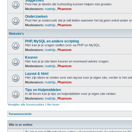
Suggesties
Post hier je ideeën die Icehosting kunnen helpen met groeien.
Moderators:
matthijs
,
Phantom
Onderzoeken
Post hier je onderzoek dat je wilt leiden wanneer het bij geen enkel ander 
Moderators:
matthijs
,
Phantom
Website's
PHP, MySQL en andere scripting
Hier kan je je vragen stellen over oa PHP en MySQL.
Moderators:
matthijs
,
Phantom
Keuren
Hier kan je je site laten keuren en eventueel advies vragen.
Moderators:
matthijs
,
Phantom
Layout & html
Hier zijn ideen te vinden over een layout voor je eigen site, verder is het o
Moderators:
matthijs
,
Phantom
Tips en Hulpmiddelen
In dit forum kan je tips en hulpmiddelen voor je eigen site vinden.
Moderators:
matthijs
,
Phantom
Verwijder alle forumcookies
|
Het team
Forumoverzicht
Wie is er online