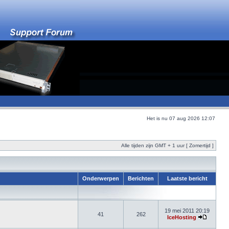
Het is nu 07 aug 2026 12:07
Alle tijden zijn GMT + 1 uur [ Zomertijd ]
Onderwerpen
Berichten
Laatste bericht
19 mei 2011 20:19
41
262
IceHosting