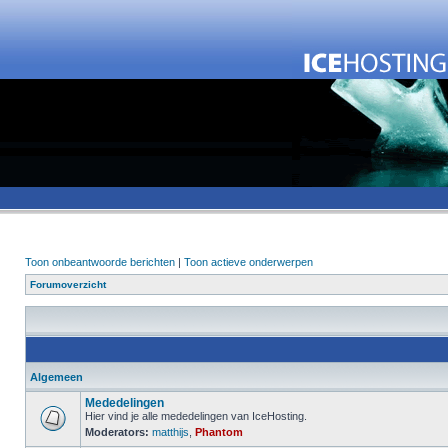
Toon onbeantwoorde berichten
|
Toon actieve onderwerpen
Forumoverzicht
Algemeen
Mededelingen
Hier vind je alle mededelingen van IceHosting.
Moderators:
matthijs
,
Phantom