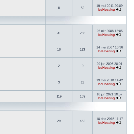
19 mei 2011 20:09
8
52
IceHosting
26 okt 2008 12:05
31
256
IceHosting
14 mei 2007 16:36
18
113
IceHosting
29 jan 2006 20:01
2
9
IceHosting
19 mei 2010 14:42
3
11
IceHosting
18 jun 2021 10:57
119
189
IceHosting
10 dec 2015 11:17
29
452
IceHosting